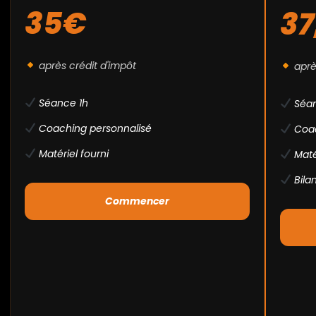
35€
37
après crédit d'impôt
aprè
Séance 1h
Séan
Coaching personnalisé
Coac
Matériel fourni
Matér
Bila
Commencer