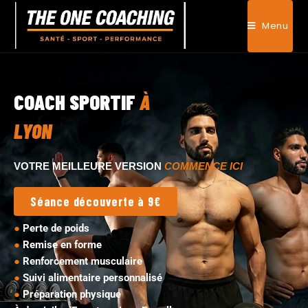
Menu
COACH SPORTIF
À
LYON
VOTRE MEILLEURE VERSION
COMMENCE ICI
Séance découverte à 9€
●
Perte de poids
●
Remise en forme
●
Renforcement musculaire
●
Suivi alimentaire personnalisé
●
Préparation physique