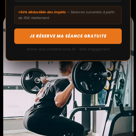
+50% déductible des impôts
— Séances suivantes à partir
de 35€ réellement.
JE RÉSERVE MA SÉANCE GRATUITE
Amine vous contacte sous 2h - Sans engagement
RENFORCEMENT
MUSCULAIRE
Le renforcement musculaire qualifie toute activité
qui tend à exercer les muscles de manière à faire
évoluer son corps, à le rendre plus résistant, plus
mobile, plus fonctionnel.