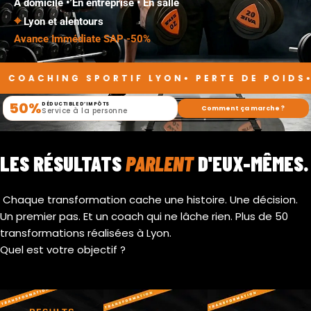
À domicile • En entreprise • En salle
⌖
Lyon et alentours
Avance Immédiate SAP -50%
HING SPORTIF LYON• PERTE DE POIDS• DOMIC
50%
DÉDUCTIBLE D’IMPÔTS
Comment ça marche ?
Service à la personne
LES RÉSULTATS
PARLENT
D'EUX-MÊMES.
Chaque transformation cache une histoire. Une décision.
Un premier pas. Et un coach qui ne lâche rien. Plus de 50
transformations réalisées à Lyon.
Quel est votre objectif ?