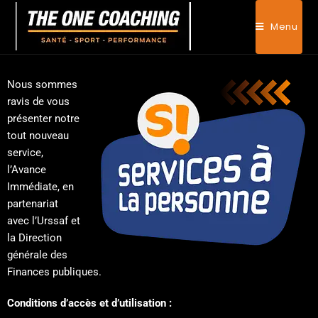
Menu
Nous sommes
ravis de vous
présenter notre
tout nouveau
service,
l’Avance
Immédiate, en
partenariat
avec l’Urssaf et
la Direction
générale des
Finances publiques.
OFFRE NOUVEAUX CLIENTS
×
Conditions d’accès et d’utilisation :
1ère séance