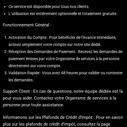
100% GRATUITE
Ce service est disponible pour tous nos clients.
L’utilisation est entièrement optionnelle et totalement gratuite.
Exclusivement pour les nouveaux clients.
Sans engagement. Sans conditions.
Fonctionnement Général :
Activation du Compte : Pour bénéficier de l’Avance Immédiate,
activez simplement votre compte sur notre site dédié.
Réception des Demandes de Paiement : Recevez les demandes de
paiement émises par votre Organisme de services à la personne
directement sur votre compte.
Validation Rapide : Vous avez 48 heures pour valider ou contester
les demandes.
Support Client : En cas de questions, notre équipe dédiée est là
pour vous aider. Contactez votre Organisme de services à la
— Séances suivantes à partir
+50% déductible des impôts
personne pour toute assistance.
de 35€ réellement.
Informations sur les Plafonds de Crédit d’Impôt : Pour en savoir
plus sur les plafonds de crédit d’impôt, consultez la page
JE RÉSERVE MA SÉANCE GRATUITE