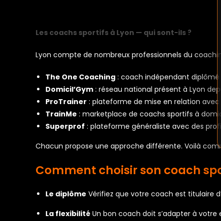
Les coachs sportifs à Lyon — qui sont-ils ?
Lyon compte de nombreux professionnels du coaching 
The One Coaching
: coach indépendant diplômé 
Domicil’Gym
: réseau national présent à Lyon dep
ProTrainer
: plateforme de mise en relation avec
TrainMe
: marketplace de coachs sportifs à domic
Superprof
: plateforme généraliste avec des profi
Chacun propose une approche différente. Voilà comme
Comment choisir son coach spor
Le diplôme
Vérifiez que votre coach est titulaire
La flexibilité
Un bon coach doit s’adapter à votre e