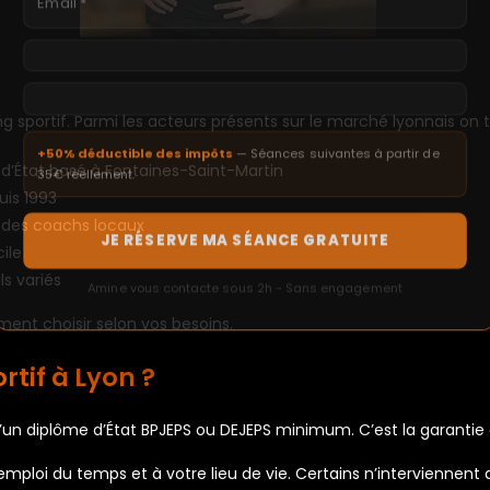
sportif. Parmi les acteurs présents sur le marché lyonnais on
+50% déductible des impôts
— Séances suivantes à partir de
d’État basé à Fontaines-Saint-Martin
35€ réellement.
uis 1993
 des coachs locaux
JE RÉSERVE MA SÉANCE GRATUITE
ile
ls variés
Amine vous contacte sous 2h - Sans engagement
nt choisir selon vos besoins.
tif à Lyon ?
 d’un diplôme d’État BPJEPS ou DEJEPS minimum. C’est la garanti
mploi du temps et à votre lieu de vie. Certains n’interviennent